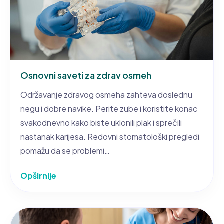
Osnovni saveti za zdrav osmeh
Održavanje zdravog osmeha zahteva doslednu
negu i dobre navike. Perite zube i koristite konac
svakodnevno kako biste uklonili plak i sprečili
nastanak karijesa. Redovni stomatološki pregledi
pomažu da se problemi…
Opširnije