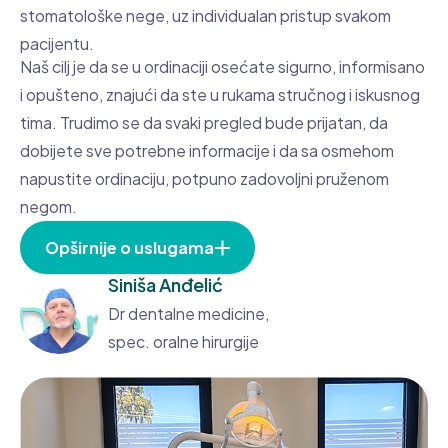
stomatološke nege, uz individualan pristup svakom
pacijentu.
Naš cilj je da se u ordinaciji osećate sigurno, informisano
i opušteno, znajući da ste u rukama stručnog i iskusnog
tima. Trudimo se da svaki pregled bude prijatan, da
dobijete sve potrebne informacije i da sa osmehom
napustite ordinaciju, potpuno zadovoljni pruženom
negom.
Opširnije o uslugama
Siniša Anđelić
Dr dentalne medicine,
spec. oralne hirurgije