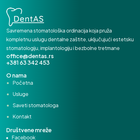
Savremena stomatološka ordinacija koja pruža
kompletnu uslugu dentalne zaštite, uključujući estetsku
stomatologiju, implantologiju i bezbolne tretmane
office@dentas.rs
+381 63 342 453
O nama
Početna
Usluge
Saveti stomatologa
Kontakt
Društvene mreže
Facebook