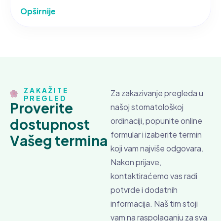
Opširnije
ZAKAŽITE
Za zakazivanje pregleda u
PREGLED
P
r
o
v
e
r
i
t
e
našoj stomatološkoj
d
o
s
t
u
p
n
o
s
t
ordinaciji, popunite online
formular i izaberite termin
V
a
š
e
g
t
e
r
m
i
n
a
koji vam najviše odgovara.
Nakon prijave,
kontaktiraćemo vas radi
potvrde i dodatnih
informacija. Naš tim stoji
vam na raspolaganju za sva