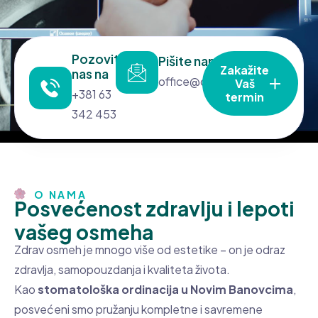
Pozovite
Pišite nam na
Zakažite
nas na
office@dentas.rs
Vaš
+381 63
termin
342 453
O NAMA
P
o
s
v
e
ć
e
n
o
s
t
z
d
r
a
v
l
j
u
i
l
e
p
o
t
i
v
a
š
e
g
o
s
m
e
h
a
Zdrav osmeh je mnogo više od estetike – on je odraz
zdravlja, samopouzdanja i kvaliteta života.
Kao
stomatološka ordinacija u Novim Banovcima
,
posvećeni smo pružanju kompletne i savremene