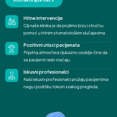
Hitne intervencije
Cilj naše klinike je da pružimo brzu i stručnu
pomoć u hitnim stomatološkim slučajevima.
Pozitivni utisci pacijenata
Prijatna atmosfera i ljubazno osoblje čine da
se pacijenti rado vraćaju.
Iskusni profesionalci
Naši iskusni profesionalci pružaju pacijentima
negu i podršku tokom svakog pregleda.