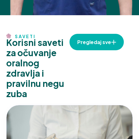
SAVETI
K
o
r
i
s
n
i
s
a
v
e
t
i
Pregledaj sve
z
a
o
č
u
v
a
n
j
e
o
r
a
l
n
o
g
z
d
r
a
v
l
j
a
i
p
r
a
v
i
l
n
u
n
e
g
u
z
u
b
a