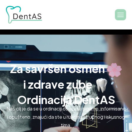
Za savršen osmeh
i zdrave zube
Ordinacija DentAS
Naš cilj je da se u ordinaciji osećate sigurno, informisano
i opušteno, znajući da ste u rukama stručnog i iskusnog
tima.