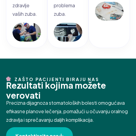
zdravlje
problema
vaših zuba.
zuba.
ZAŠTO PACIJENTI BIRAJU NAS
R
e
z
u
l
t
a
t
i
k
o
j
i
m
a
m
o
ž
e
t
e
v
e
r
o
v
a
t
i
Precizna dijagnoza stomatoloških bolesti omogućava
efikasne planove lečenja, pomažući u očuvanju oralnog
zdravlja i sprečavanju daljih komplikacija.
Kontaktirajte nas